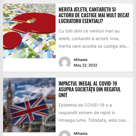
MERITA ATLETII, CANTARETII SI
ACTORII DE CASTIGE MAI MULT DECAT
LUCRATORII ESENTIALI?
Cu totii stim ce venituri mari au
atletii, cantaretii si actorii. Insa,
merita oare acestia sa castige atat
de mult...
Mihaela
May 22, 2022
IMPACTUL INEGAL AL COVID-19
ASUPRA SOCIETĂȚII DIN REGATUL
UNIT
Epidemia de COVID-19 s-a
raspandit extrem de rapid in
intreaga lume. Totodata, este cea
mai grava pandemie cu care s-a...
Mihaela