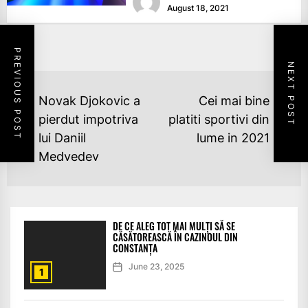
August 18, 2021
PREVIOUS POST
NEXT POST
POST
Novak Djokovic a
Cei mai bine
NAVIGATION
pierdut impotriva
platiti sportivi din
Ne
Previous
lui Daniil
lume in 2021
po
post:
Medvedev
DE CE ALEG TOT MAI MULȚI SĂ SE
CĂSĂTOREASCĂ ÎN CAZINOUL DIN
CONSTANȚA
June 23, 2025
1