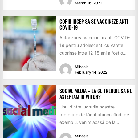
March 16, 2022
COPIII INCEP SA SE VACCINEZE ANTI-
COVID-19
Autorizarea vaccinului anti-COVID-
19 pentru adolescenti cu varste
cuprinse intre 12-15 ani a fost o
veste excelenta pentru foarte multi
Mihaela
parinti...
February 14, 2022
SOCIAL MEDIA – LA CE TREBUIE SA NE
ASTEPTAM IN VIITOR?
Unul dintre lucrurile noastre
preferate de făcut atunci când, de
exemplu, venim acasă de la
serviciu, este să ne uităm...
Mihaela