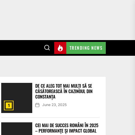
TRENDING NEWS
DE CE ALEG TOT MAI MULȚI SĂ SE
CĂSĂTOREASCĂ ÎN CAZINOUL DIN
CONSTANȚA
June 23, 2025
1
CEI MAI DE SUCCES ROMÂNI ÎN 2025
– PERFORMANŢE ŞI IMPACT GLOBAL