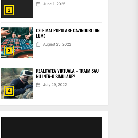
June 1, 2025
2
CELE MAI POPULARE CAZINOURI DIN
LUME
August 25, 2022
3
REALITATEA VIRTUALA – TRAIM SAU
NU INTR-O SIMULARE?
July 29, 2022
4