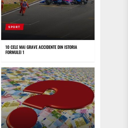
SPORT
10 CELE MAI GRAVE ACCIDENTE DIN ISTORIA
FORMULEI 1