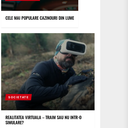
CELE MAI POPULARE CAZINOURI DIN LUME
SOCIETATE
REALITATEA VIRTUALA – TRAIM SAU NU INTR-O
SIMULARE?