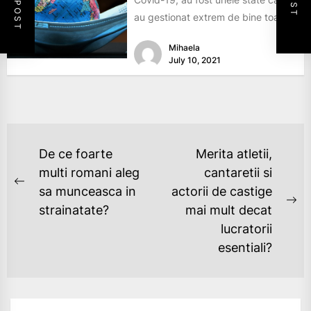
au gestionat extrem de bine toata
situatia. Cumva,...
Mihaela
July 10, 2021
POST
De ce foarte
Merita atletii,
NAVIGATION
multi romani aleg
cantaretii si
Previous
sa munceasca in
actorii de castige
post:
Ne
strainatate?
mai mult decat
po
lucratorii
esentiali?