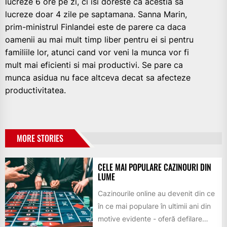
lucreze 6 ore pe zi, ci isi doreste ca acestia sa
lucreze doar 4 zile pe saptamana. Sanna Marin,
prim-ministrul Finlandei este de parere ca daca
oamenii au mai mult timp liber pentru ei si pentru
familiile lor, atunci cand vor veni la munca vor fi
mult mai eficienti si mai productivi. Se pare ca
munca asidua nu face altceva decat sa afecteze
productivitatea.
MORE STORIES
CELE MAI POPULARE CAZINOURI DIN
LUME
Cazinourile online au devenit din ce
în ce mai populare în ultimii ani din
motive evidente - oferă defilare