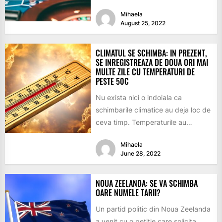
ușoară,...
Mihaela
August 25, 2022
CLIMATUL SE SCHIMBA: IN PREZENT,
SE INREGISTREAZA DE DOUA ORI MAI
MULTE ZILE CU TEMPERATURI DE
PESTE 50C
Nu exista nici o indoiala ca
schimbarile climatice au deja loc de
ceva timp. Temperaturile au
crescut foarte mult in...
Mihaela
June 28, 2022
NOUA ZEELANDA: SE VA SCHIMBA
OARE NUMELE TARII?
Un partid politic din Noua Zeelanda
a venit cu o petitie care solicita