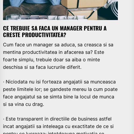
CE TREBUIE SA FACA UN MANAGER PENTRU A
CRESTE PRODUCTIVITATEA?
Cum face un manager sa aduca, sa creasca si sa
mentina productivitatea in afacerea sa? Este
foarte simplu, trebuie doar sa aiba o minte
deschisa si sa faca lucrurile diferit.
· Niciodata nu isi forteaza angajatii sa munceasca
peste limitele lor; se gandeste mereu la cum poate
face angajatul sa se simta bine la locul de munca
si sa vina cu drag.
· Este transparent in directiile de business astfel
incat angajatii sa inteleaga cu exactitate de ce si
pentru ce lucreaza; intotdeauna motivatia se