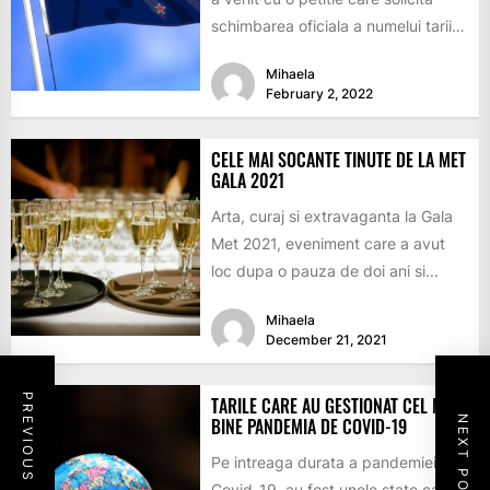
schimbarea oficiala a numelui tarii
din Noua...
Mihaela
February 2, 2022
CELE MAI SOCANTE TINUTE DE LA MET
GALA 2021
Arta, curaj si extravaganta la Gala
Met 2021, eveniment care a avut
loc dupa o pauza de doi ani si...
Mihaela
December 21, 2021
PREVIOUS POST
TARILE CARE AU GESTIONAT CEL MAI
NEXT POST
BINE PANDEMIA DE COVID-19
Pe intreaga durata a pandemiei de
Covid-19, au fost unele state care