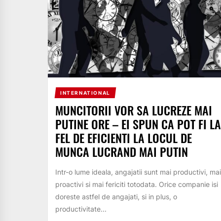
INTERNATIONAL
MUNCITORII VOR SA LUCREZE MAI
PUTINE ORE – EI SPUN CA POT FI LA
FEL DE EFICIENTI LA LOCUL DE
MUNCA LUCRAND MAI PUTIN
Intr-o lume ideala, angajatii sunt mai productivi, mai
proactivi si mai fericiti totodata. Orice companie isi
doreste astfel de angajati, si in plus, o
productivitate...